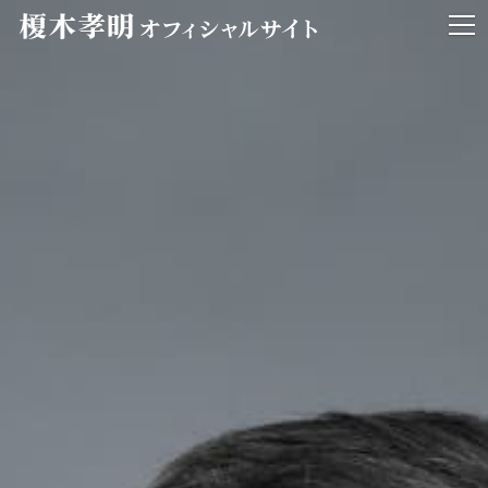
メ
ニ
ュ
ー
開
閉